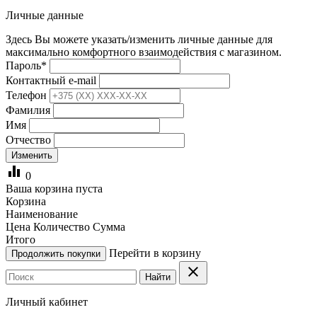
Личные данные
Здесь Вы можете указать/изменить личные данные для
максимально комфортного взаимодействия с магазином.
Пароль
*
Контактный e-mail
Телефон
Фамилия
Имя
Отчество
Изменить
equalizer
0
Ваша корзина пуста
Корзина
Наименование
Цена
Количество
Сумма
Итого
Перейти в корзину
Продолжить покупки
clear
Найти
Личный кабинет