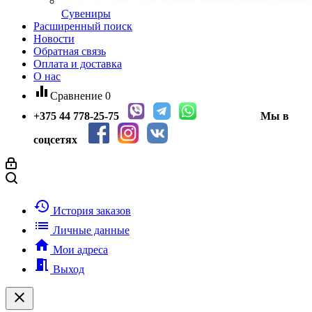
Сувениры
Расширенный поиск
Новости
Обратная связь
Оплата и доставка
О нас
equalizer
Сравнение
0
+375 44
778-25-75
Мы в
соцсетях
history
История заказов
list
Личные данные
home
Мои адреса
meeting_room
Выход
clear