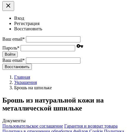
clear
Вход
Регистрация
Восстановить
Ваш email
*
vpn_key
Пароль
*
Войти
Ваш email
*
Воcстановить
Главная
Украшения
Брошь на шпильке
Брошь из натуральной кожи на
металлической шпильке
Документы
Пользовательское соглашение
Гарантия и возврат товара
Политика в отношении обработки файлов Cookie
Политика